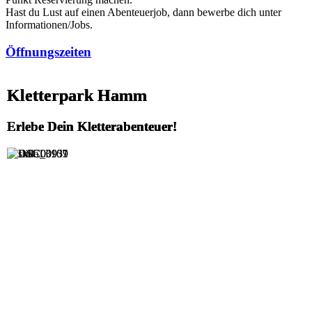
Hast du Lust auf einen Abenteuerjob, dann bewerbe dich unter
Informationen/Jobs.
Öffnungszeiten
Kletterpark Hamm
Kletterpark Hamm
Kletterpark Hamm
Kletterpark Hamm
Erlebe Dein Kletterabenteuer!
Erlebe Dein Kletterabenteuer!
Erlebe Dein Kletterabenteuer!
Erlebe Dein Kletterabenteuer!