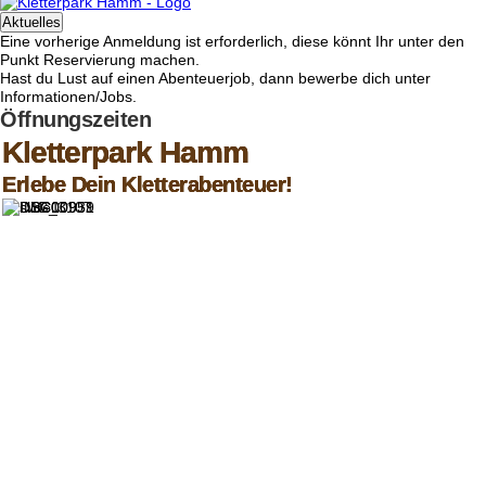
Aktuelles
Eine vorherige Anmeldung ist erforderlich, diese könnt Ihr unter den
Punkt Reservierung machen.
Hast du Lust auf einen Abenteuerjob, dann bewerbe dich unter
Informationen/Jobs.
Öffnungszeiten
Kletterpark Hamm
Kletterpark Hamm
Kletterpark Hamm
Kletterpark Hamm
Erlebe Dein Kletterabenteuer!
Erlebe Dein Kletterabenteuer!
Erlebe Dein Kletterabenteuer!
Erlebe Dein Kletterabenteuer!