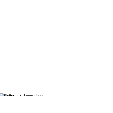
Kletterpark Hamm
Grünstr. 150